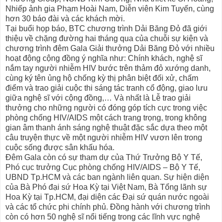
Nhiếp ảnh gia Phạm Hoài Nam, Diễn viên Kim Tuyến, cùng
hơn 30 báo đài và các khách mời.
Tại buổi họp báo, BTC chương trình Dải Băng Đỏ đã giới
thiệu về chặng đường hai tháng qua của chuỗi sự kiện và
chương trình đêm Gala Giải thưởng Dải Băng Đỏ với nhiều
hoạt động cộng đồng ý nghĩa như: Chính khách, nghệ sĩ
nắm tay người nhiễm HIV bước trên thảm đỏ xướng danh,
cùng ký tên ủng hộ chống kỳ thị phân biệt đối xử, chấm
điểm và trao giải cuộc thi sáng tác tranh cổ động, giao lưu
giữa nghệ sĩ với cộng đồng,… Và nhất là Lễ trao giải
thưởng cho những người có đóng góp tích cực trong việc
phòng chống HIV/AIDS một cách trang trọng, trong không
gian âm thanh ánh sáng nghệ thuật đặc sắc dựa theo một
câu truyện thực về một người nhiễm HIV vươn lên trong
cuộc sống được sân khấu hóa.
Đêm Gala còn có sự tham dự của Thứ Trưởng Bộ Y Tế,
Phó cục trưởng Cục phòng chống HIV/AIDS – Bộ Y Tế,
UBND Tp.HCM và các ban ngành liên quan. Sự hiện diện
của Bà Phó đại sứ Hoa Kỳ tại Việt Nam, Bà Tổng lãnh sự
Hoa Kỳ tại Tp.HCM, đại diện các Đại sứ quán nước ngoài
và các tổ chức phi chính phủ. Đồng hành với chương trình
còn có hơn 50 nghệ sĩ nổi tiếng trong các lĩnh vực nghệ