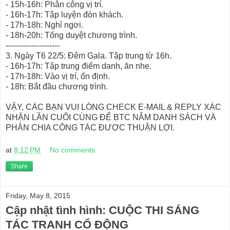
- 15h-16h: Phân công vị trí.
- 16h-17h: Tập luyện đón khách.
- 17h-18h: Nghỉ ngơi.
- 18h-20h: Tổng duyệt chương trình.
---------------------
3. Ngày T6 22/5: Đêm Gala. Tập trung từ 16h.
- 16h-17h: Tập trung điểm danh, ăn nhẹ.
- 17h-18h: Vào vị trí, ổn định.
- 18h: Bắt đầu chương trình.
VẬY, CÁC BẠN VUI LÒNG CHECK E-MAIL & REPLY XÁC
NHẬN LẦN CUỐI CÙNG ĐỂ BTC NẮM DANH SÁCH VÀ
PHÂN CHIA CÔNG TÁC ĐƯỢC THUẬN LỢI.
at
8:12 PM
No comments:
Share
Friday, May 8, 2015
Cập nhật tình hình: CUỘC THI SÁNG
TÁC TRANH CỔ ĐỘNG