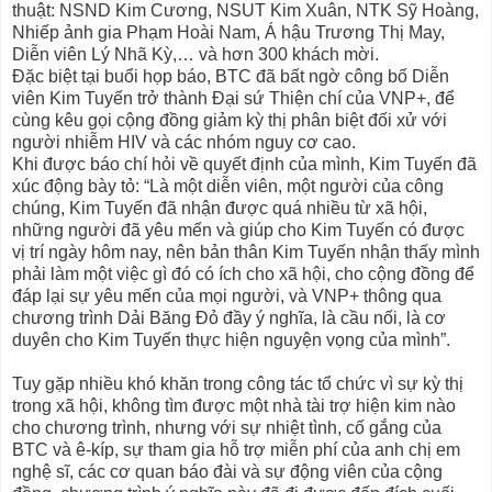
thuật: NSND Kim Cương, NSUT Kim Xuân, NTK Sỹ Hoàng,
Nhiếp ảnh gia Phạm Hoài Nam, Á hậu Trương Thị May,
Diễn viên Lý Nhã Kỳ,… và hơn 300 khách mời.
Đặc biệt tại buổi họp báo, BTC đã bất ngờ công bố Diễn
viên Kim Tuyến trở thành Đại sứ Thiện chí của VNP+, để
cùng kêu gọi cộng đồng giảm kỳ thị phân biệt đối xử với
người nhiễm HIV và các nhóm nguy cơ cao.
Khi được báo chí hỏi về quyết định của mình, Kim Tuyến đã
xúc động bày tỏ: “Là một diễn viên, một người của công
chúng, Kim Tuyến đã nhận được quá nhiều từ xã hội,
những người đã yêu mến và giúp cho Kim Tuyến có được
vị trí ngày hôm nay, nên bản thân Kim Tuyến nhận thấy mình
phải làm một việc gì đó có ích cho xã hội, cho cộng đồng để
đáp lại sự yêu mến của mọi người, và VNP+ thông qua
chương trình Dải Băng Đỏ đầy ý nghĩa, là cầu nối, là cơ
duyên cho Kim Tuyến thực hiện nguyện vọng của mình”.
Tuy gặp nhiều khó khăn trong công tác tổ chức vì sự kỳ thị
trong xã hội, không tìm được một nhà tài trợ hiện kim nào
cho chương trình, nhưng với sự nhiệt tình, cố gắng của
BTC và ê-kíp, sự tham gia hỗ trợ miễn phí của anh chị em
nghệ sĩ, các cơ quan báo đài và sự động viên của cộng