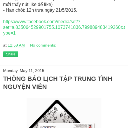
mới thấy nút like để like)
- Hạn chót: 12h trưa ngày 21/5/2015.
https://www.facebook.com/media/set/?
set=a.835064529901755.1073741836.799889483419260&t
ype=1
at
12:59 AM
No comments:
Share
Monday, May 11, 2015
THÔNG BÁO LỊCH TẬP TRUNG TÌNH
NGUYỆN VIÊN