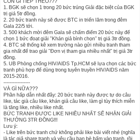
CÒN GÌ TIẾP THEO???
1. BGK sẽ chọn 1 trong 20 bức trúng Giải đặc biệt của BGK
trị giá 5tr đồng.
2. 20 bức tranh này sẽ được BTC in triển lãm trong đêm
Gala 22/5 tới.
3. 500 khách mời đêm Gala sẽ chấm điểm 20 bức này để
chọn 1 bức đoạt giải "Khán giả bình chọn" trị giá 3tr đồng.
4. BTC sẽ thống kê xem trường nào gửi nhiều tranh tham
gia nhất để trao giải "Đơn vị tham gia nhiều nhất" trị giá 3tr
đồng.
5. UB Phòng chống HIV/AIDS Tp.HCM sẽ lựa chọn các bức
tranh phù hợp để dùng trong tuyên truyền HIV/AIDS năm
2015-2016.
-----------------
VÀ GÌ NỮA???
Phần hấp dẫn nhất đây: 20 bức tranh này được tự do câu
like, tác già câu like, khán giả câu like, làm gì tùy thích miễn
là tăng like, nhiều like nhất.
BỨC TRANH ĐƯỢC LIKE NHIỀU NHẤT SẼ NHẬN GIẢI
THƯỞNG 3TR ĐỒNG!!!
Lưu ý:
- Like trên bức tranh chứ không phải like bài viết nhé (nghĩa
là tác giả share tranh và yêu cầu bạn bè bấm vào tranh, rồi