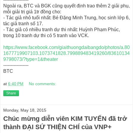
Ngoài ra, BTC và BGK cũng quyết định trao thêm 2 giải phụ,
mỗi giải trị giá 1tr đồng cho:
- Tác giả nhỏ tuổi nhất: Bé Đặng Minh Trung, học sinh lớp 6,
tác giả tranh số 17.
- Tác giả có nhiều tranh dự thi nhất: Huỳnh Phạm Phúc,
trong 10 tranh dự thi có 5 tranh vào VCK.
https://www.facebook.com/giaithuongdaibangdo/photos/a.80
1677719907103.1073741828.799889483419260/83610134
9798073/?type=1&theater
-----------------
BTC
at
6:40 PM
No comments:
Share
Monday, May 18, 2015
Chúc mừng diễn viên KIM TUYẾN đã trở
thành ĐẠI SỨ THIỆN CHÍ của VNP+