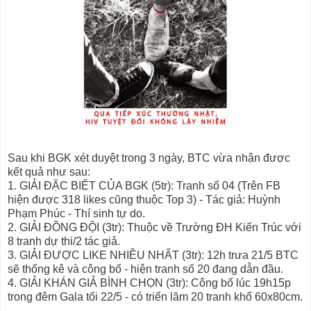
Sau khi BGK xét duyệt trong 3 ngày, BTC vừa nhận được
kết quả như sau:
1. GIẢI ĐẶC BIỆT CỦA BGK (5tr): Tranh số 04 (Trên FB
hiện được 318 likes cũng thuộc Top 3) - Tác giả: Huỳnh
Phạm Phúc - Thí sinh tự do.
2. GIẢI ĐỒNG ĐỘI (3tr): Thuộc về Trường ĐH Kiến Trúc với
8 tranh dự thi/2 tác giả.
3. GIẢI ĐƯỢC LIKE NHIỀU NHẤT (3tr): 12h trưa 21/5 BTC
sẽ thống kê và công bố - hiện tranh số 20 đang dẫn đầu.
4. GIẢI KHÁN GIẢ BÌNH CHỌN (3tr): Công bố lúc 19h15p
trong đêm Gala tối 22/5 - có triển lãm 20 tranh khổ 60x80cm.
-----------------