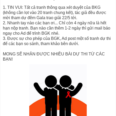
1. TIN VUI: Tất cả tranh thông qua xét duyệt của BKG
(không cần lọt vào 20 tranh chung kết), tác giả đều được
mời tham dự đêm Gala trao giải 22/5 tới.
2. Nhanh tay nào các bạn ơi... Chỉ còn 4 ngày nữa là hết
hạn nộp tranh. Bạn nào cần thêm 1-2 ngày thì gửi mail báo
ngay cho Ad để trình BGK nhé.
3. Được sự cho phép của BGK, Ad post một số tranh dự thi
để các bạn so sánh, tham khảo bên dưới.
MONG SẼ NHẬN ĐƯỢC NHIỀU BÀI DỰ THI TỪ CÁC
BẠN!