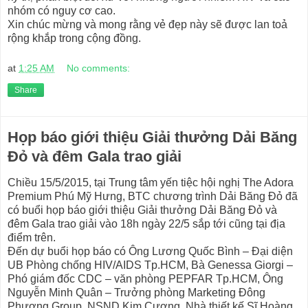
nhóm có nguy cơ cao.
Xin chúc mừng và mong rằng vẻ đẹp này sẽ được lan toả
rộng khắp trong cộng đồng.
at
1:25 AM
No comments:
Share
Họp báo giới thiệu Giải thưởng Dải Băng
Đỏ và đêm Gala trao giải
Chiều 15/5/2015, tại Trung tâm yến tiệc hội nghị The Adora
Premium Phú Mỹ Hưng, BTC chương trình Dải Băng Đỏ đã
có buổi họp báo giới thiệu Giải thưởng Dải Băng Đỏ và
đêm Gala trao giải vào 18h ngày 22/5 sắp tới cũng tại địa
điểm trên.
Đến dự buổi họp báo có Ông Lương Quốc Bình – Đại diện
UB Phòng chống HIV/AIDS Tp.HCM, Bà Genessa Giorgi –
Phó giám đốc CDC – văn phòng PEPFAR Tp.HCM, Ông
Nguyễn Minh Quân – Trưởng phòng Marketing Đông
Phương Group, NSND Kim Cương, Nhà thiết kế Sĩ Hoàng,